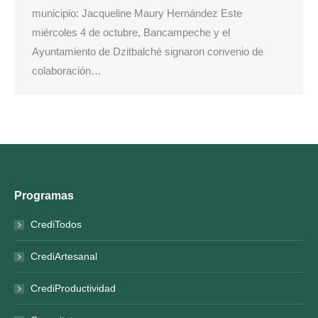
municipio: Jacqueline Maury Hernández Este
miércoles 4 de octubre, Bancampeche y el
Ayuntamiento de Dzitbalché signaron convenio de
colaboración…
Programas
CrediTodos
CrediArtesanal
CrediProductividad