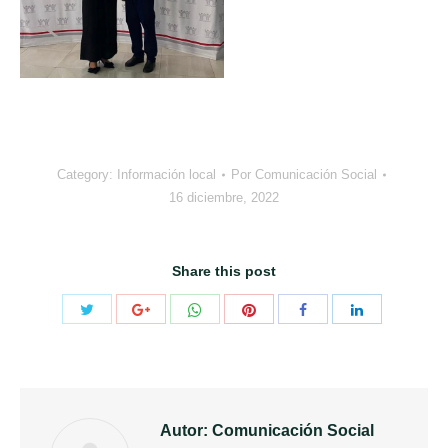
Category:
Información local
Por
Comunicación Social
16 diciembre, 2022
Share this post
Compartir
Compartir
Compartir
Compartir
Compartir
Compartir
con
con
con
con
con
con
Twitter
WhatsApp
Pinterest
Google+
Facebook
LinkedIn
Autor:
Comunicación Social