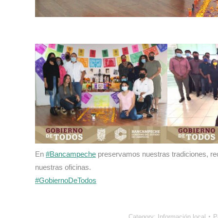
En
#Bancampeche
preservamos nuestras tradiciones, rec
nuestras oficinas.
#GobiernoDeTodos
Category:
Información local
P