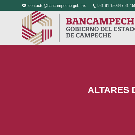
contacto@bancampeche.gob.mx
981 81 15034 / 81 15
ALTARES 