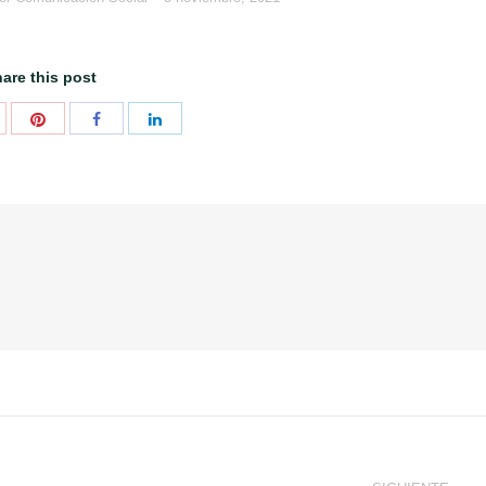
are this post
Compartir
ompartir
Compartir
Compartir
con
on
con
con
Pinterest
oogle+
Facebook
LinkedIn