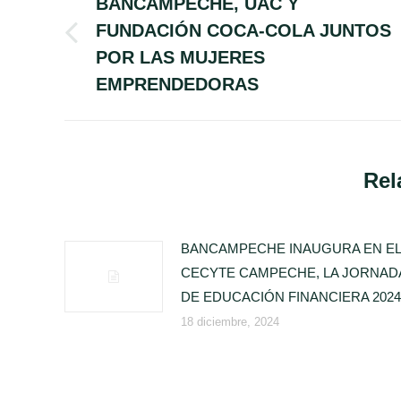
entre
BANCAMPECHE, UAC Y
FUNDACIÓN COCA-COLA JUNTOS
publicaciones
Publicación
POR LAS MUJERES
anterior:
EMPRENDEDORAS
Rel
BANCAMPECHE INAUGURA EN EL
CECYTE CAMPECHE, LA JORNAD
DE EDUCACIÓN FINANCIERA 2024
18 diciembre, 2024